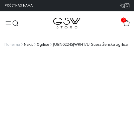
POČETNA
O NAMA
0
JUBN02245JWRHT/U Guess Ženska ogrlica
Почетна
Nakit
Ogrlice