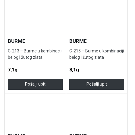
BURME
BURME
C-213 – Burme u kombinaciji
C-215 – Burme u kombinaciji
belog i žutog zlata
belog i žutog zlata
7,1g
8,1g
Pošalji upit
Pošalji upit