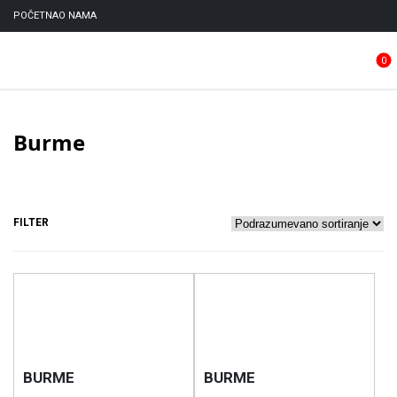
POČETNA
O NAMA
0
Burme
FILTER
BURME
BURME