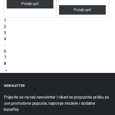
Pošalji upit
Pošalji upit
1
2
3
4
…
6
7
8
→
NEWSLETTER
Prijavite se na naš newsletter i nikad ne propustite priliku za
sve promotivne popuste, najnovije modele i dodatne
benefite.