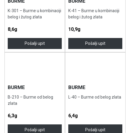
BURME
BURME
K-301 – Burme u kombinaciji
K-41 – Burme u kombinaciji
belog i žutog zlata
belog i žutog zlata
8,6g
10,9g
Pošalji upit
Pošalji upit
BURME
BURME
B-210 – Burme od belog
L-40 – Burme od belog zlata
zlata
6,3g
6,4g
Pošalji upit
Pošalji upit