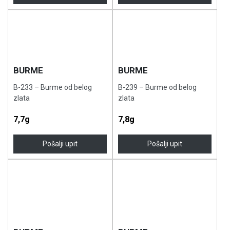
BURME
BURME
B-233 – Burme od belog
B-239 – Burme od belog
zlata
zlata
7,7g
7,8g
Pošalji upit
Pošalji upit