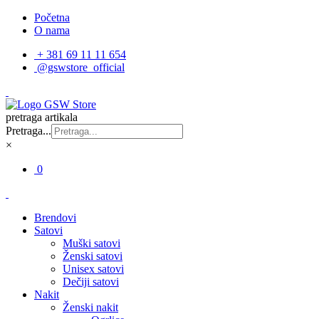
Početna
O nama
+ 381 69 11 11 654
@gswstore_official
pretraga artikala
Pretraga...
×
0
Brendovi
Satovi
Muški satovi
Ženski satovi
Unisex satovi
Dečiji satovi
Nakit
Ženski nakit