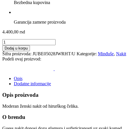
Bezbedna kupovina
Garancija zamene proizvoda
4.400,00
rsd
JUBE05028JWRHT/U
Guess
Dodaj u korpu
Ženske
Šifra proizvoda:
JUBE05028JWRHT/U
Kategorije:
Minđuše
,
Nakit
minđuše
Podeli ovaj proizvod:
količina
Opis
Dodatne informacije
Opis proizvoda
Moderan ženski nakit od hirurškog čelika.
O brendu
Guess nakit donosi dozu glamura i sofisticiranosti uz svaki komad.