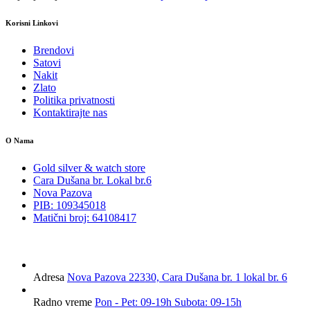
Korisni Linkovi
Brendovi
Satovi
Nakit
Zlato
Politika privatnosti
Kontaktirajte nas
O Nama
Gold silver & watch store
Cara Dušana br. Lokal br.6
Nova Pazova
PIB: 109345018
Matični broj: 64108417
Adresa
Nova Pazova 22330, Cara Dušana br. 1 lokal br. 6
Radno vreme
Pon - Pet: 09-19h Subota: 09-15h