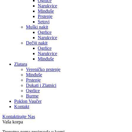
Ogrlice
Narukvice
Minđuše
Prstenje
Setovi
Muški nakit
Ogrlice
Narukvice
Dečiji nakit
Ogrlice
Narukvice
Minđuše
Zlatara
Vereničko prstenje
Minđuše
Prstenje
Dukati i Zlatnici
Ogrlice
Burme
Poklon Vaučer
Kontakt
Kontaktirajte Nas
Vaša korpa
Trenutno nema proizvoda u korpi.