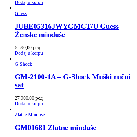
Dodaj u korpu
Guess
JUBE05316JWYGMCT/U Guess
Ženske minđuše
6.590,00
рсд
Dodaj u korpu
G-Shock
GM-2100-1A – G-Shock Muški ručni
sat
27.900,00
рсд
Dodaj u korpu
Zlatne Minđuše
GM01681 Zlatne minđuše