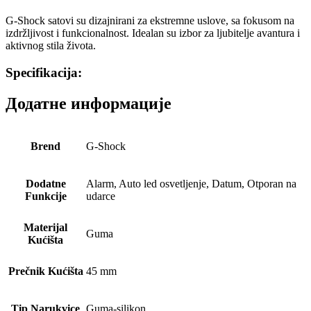
G-Shock satovi su dizajnirani za ekstremne uslove, sa fokusom na
izdržljivost i funkcionalnost. Idealan su izbor za ljubitelje avantura i
aktivnog stila života.
Specifikacija:
Додатне информације
Brend
G-Shock
Dodatne
Alarm, Auto led osvetljenje, Datum, Otporan na
Funkcije
udarce
Materijal
Guma
Kućišta
Prečnik Kućišta
45 mm
Tip Narukvice
Guma-silikon