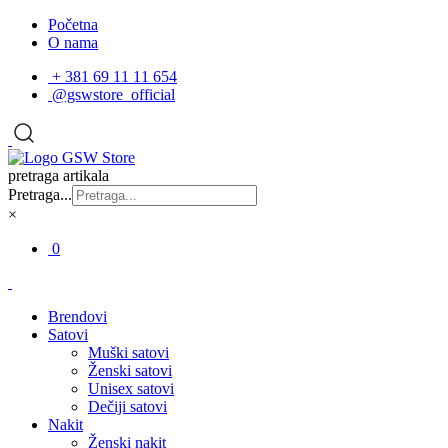
Početna
O nama
+ 381 69 11 11 654
@gswstore_official
pretraga artikala
Pretraga...
×
0
Brendovi
Satovi
Muški satovi
Ženski satovi
Unisex satovi
Dečiji satovi
Nakit
Ženski nakit