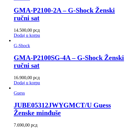
GMA-P2100-2A – G-Shock Ženski
ručni sat
14.500,00
рсд
Dodaj u korpu
G-Shock
GMA-P2100SG-4A – G-Shock Ženski
ručni sat
16.900,00
рсд
Dodaj u korpu
Guess
JUBE05312JWYGMCT/U Guess
Ženske minđuše
7.690,00
рсд