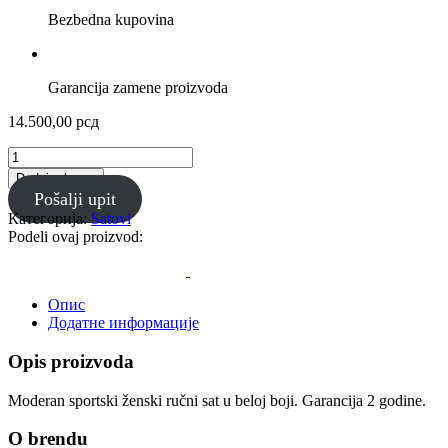
Bezbedna kupovina
Garancija zamene proizvoda
14.500,00
рсд
GMA-
P2100-
Dodaj u korpu
7A
Pošalji upit
-
Категорија:
Satovi
G-
Podeli ovaj proizvod:
Shock
Ženski
ručni
sat
Опис
количина
Додатне информације
Opis proizvoda
Moderan sportski ženski ručni sat u beloj boji. Garancija 2 godine.
O brendu