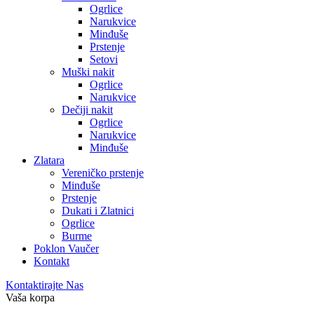
Ogrlice
Narukvice
Minđuše
Prstenje
Setovi
Muški nakit
Ogrlice
Narukvice
Dečiji nakit
Ogrlice
Narukvice
Minđuše
Zlatara
Vereničko prstenje
Minđuše
Prstenje
Dukati i Zlatnici
Ogrlice
Burme
Poklon Vaučer
Kontakt
Kontaktirajte Nas
Vaša korpa