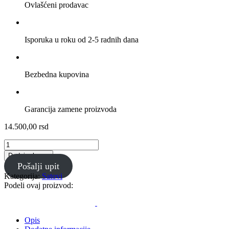
Ovlašćeni prodavac
Isporuka u roku od 2-5 radnih dana
Bezbedna kupovina
Garancija zamene proizvoda
14.500,00
rsd
GA-
100-
Dodaj u korpu
1A1
Pošalji upit
-
Kategorija:
Satovi
G-
Podeli ovaj proizvod:
Shock
Muški
ručni
sat
Opis
količina