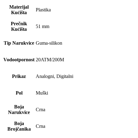
Materijal
Plastika
Kućišta
Prečnik
51 mm
Kućišta
Tip Narukvice
Guma-silikon
Vodootpornost
20ATM/200M
Prikaz
Analogni, Digitalni
Pol
Muški
Boja
Crna
Narukvice
Boja
Crna
Brojčanika