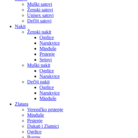
Muški satovi
Ženski satovi
Unisex satovi
Dečiji satovi
Nakit
Ženski nakit
Ogrlice
Narukvice
Minđuše
Prstenje
Setovi
Muški nakit
Ogrlice
Narukvice
Dečiji nakit
Ogrlice
Narukvice
Minđuše
Zlatara
Vereničko prstenje
Minđuše
Prstenje
Dukati i Zlatnici
Ogrlice
Burme