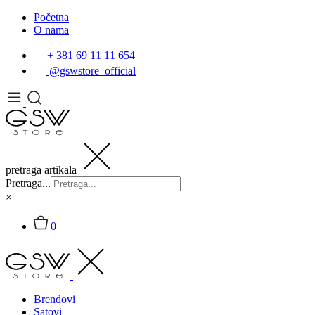
Početna
O nama
+ 381 69 11 11 654
@gswstore_official
pretraga artikala
Pretraga...
×
0
Brendovi
Satovi