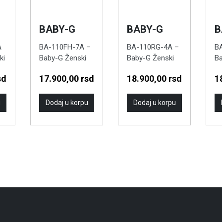
BABY-G
BABY-G
B
A
BA-110FH-7A –
BA-110RG-4A –
B
ki
Baby-G Ženski
Baby-G Ženski
Ba
ručni sat
ručni sat
ru
sd
17.900,00
rsd
18.900,00
rsd
1
u
Dodaj u korpu
Dodaj u korpu