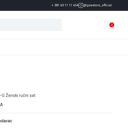
+ 381 69 11 11 654
@gswstore_official
0
G Ženski ručni sat
1A
rodavac