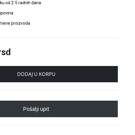
oku od 2-5 radnih dana
povina
amene proizvoda
rsd
DODAJ U KORPU
Pošalji upit