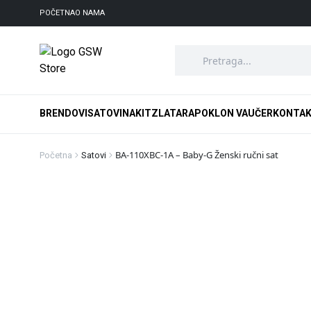
POČETNA
O NAMA
BRENDOVI
SATOVI
NAKIT
ZLATARA
POKLON VAUČER
KONTA
BA-110XBC-1A – Baby-G Ženski ručni sat
Početna
Satovi