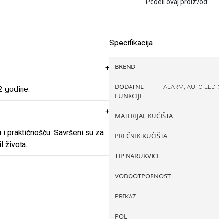
Podeli ovaj proizvod:
Specifikacija:
BREND
DODATNE
ALARM, AUTO LED 
 2 godine.
FUNKCIJE
MATERIJAL KUĆIŠTA
 i praktičnošću. Savršeni su za
PREČNIK KUĆIŠTA
l života.
TIP NARUKVICE
VODOOTPORNOST
PRIKAZ
POL