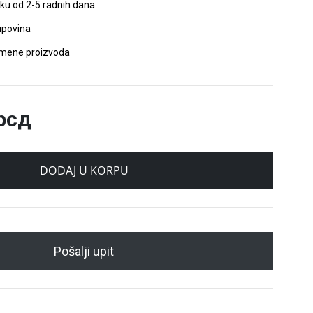
oku od 2-5 radnih dana
povina
amene proizvoda
рсд
DODAJ U KORPU
Pošalji upit