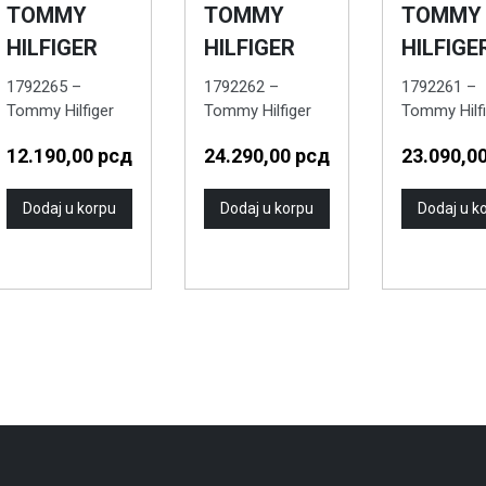
TOMMY
TOMMY
TOMMY
HILFIGER
HILFIGER
HILFIGE
1792265 –
1792262 –
1792261 –
Tommy Hilfiger
Tommy Hilfiger
Tommy Hilfi
Muški ručni sat
Muški ručni sat
Muški ručni
12.190,00
рсд
24.290,00
рсд
23.090,0
Dodaj u korpu
Dodaj u korpu
Dodaj u k