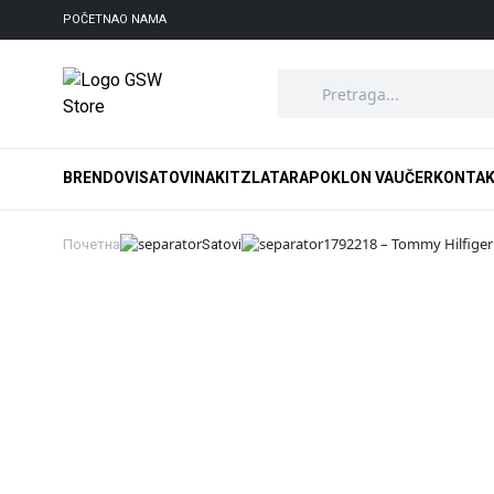
POČETNA
O NAMA
BRENDOVI
SATOVI
NAKIT
ZLATARA
POKLON VAUČER
KONTA
1792218 – Tommy Hilfiger 
Почетна
Satovi