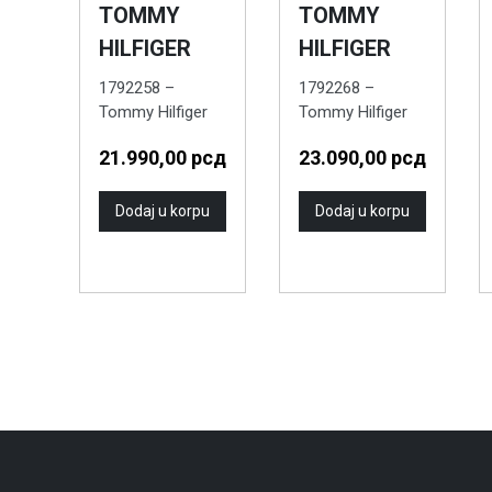
TOMMY
TOMMY
HILFIGER
HILFIGER
1792258 –
1792268 –
Tommy Hilfiger
Tommy Hilfiger
Muški ručni sat
Muški ručni sat
21.990,00
рсд
23.090,00
рсд
Dodaj u korpu
Dodaj u korpu