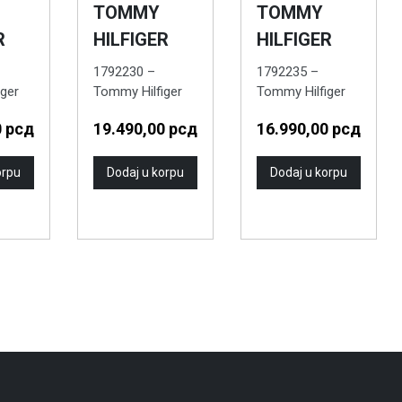
TOMMY
TOMMY
R
HILFIGER
HILFIGER
1792230 –
1792235 –
ger
Tommy Hilfiger
Tommy Hilfiger
 sat
Muški ručni sat
Muški ručni sat
0
рсд
19.490,00
рсд
16.990,00
рсд
orpu
Dodaj u korpu
Dodaj u korpu