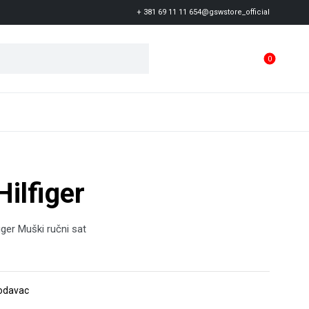
+ 381 69 11 11 654
@gswstore_official
0
ilfiger
ger Muški ručni sat
rodavac