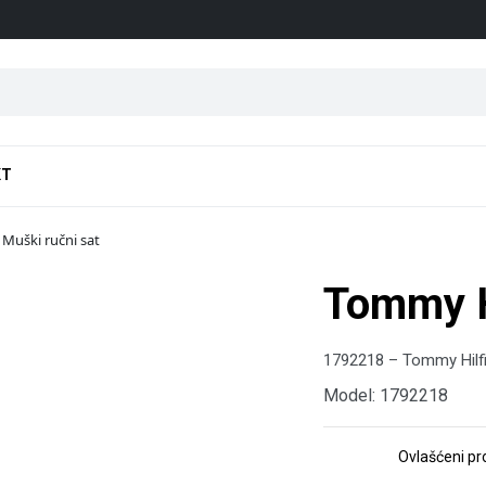
KT
Muški ručni sat
Tommy H
1792218 – Tommy Hilfi
Model: 1792218
Ovlašćeni p