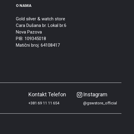
O NAMA
Gold silver & watch store
Cara Dušana br. Lokal br.6
Nova Pazova
PIB: 109345018
Matični broj: 64108417
Kontakt Telefon
Instagram
+381 69 11 11 654
@gswstore_official