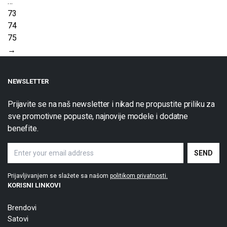
…
73
74
75
→
NEWSLETTER
Prijavite se na naš newsletter i nikad ne propustite priliku za
sve promotivne popuste, najnovije modele i dodatne
benefite.
Prijavljivanjem se slažete sa našom
politikom privatnosti.
KORISNI LINKOVI
Brendovi
Satovi