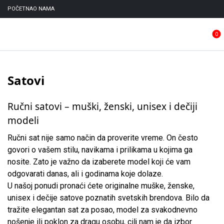
POČETNA
O NAMA
0
Satovi
Ručni satovi – muški, ženski, unisex i dečiji
modeli
Ručni sat nije samo način da proverite vreme. On često
govori o vašem stilu, navikama i prilikama u kojima ga
nosite. Zato je važno da izaberete model koji će vam
odgovarati danas, ali i godinama koje dolaze.
U našoj ponudi pronaći ćete originalne muške, ženske,
unisex i dečije satove poznatih svetskih brendova. Bilo da
tražite elegantan sat za posao, model za svakodnevno
nošenje ili poklon za dragu osobu, cilj nam je da izbor