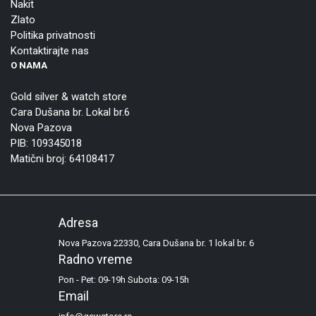
Nakit
Zlato
Politika privatnosti
Kontaktirajte nas
O NAMA
Gold silver & watch store
Cara Dušana br. Lokal br.6
Nova Pazova
PIB: 109345018
Matični broj: 64108417
Adresa
Nova Pazova 22330, Cara Dušana br. 1 lokal br. 6
Radno vreme
Pon - Pet: 09-19h Subota: 09-15h
Email