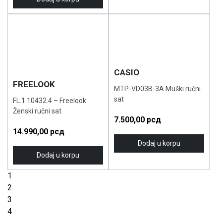
CASIO
FREELOOK
MTP-VD03B-3A Muški ručni
sat
FL.1.10432.4 – Freelook
Ženski ručni sat
7.500,00
рсд
14.990,00
рсд
Dodaj u korpu
Dodaj u korpu
1
2
3
4