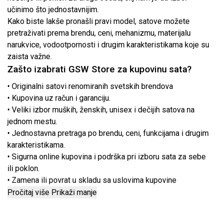
učinimo što jednostavnijim.
Kako biste lakše pronašli pravi model, satove možete
pretraživati prema brendu, ceni, mehanizmu, materijalu
narukvice, vodootpornosti i drugim karakteristikama koje su
zaista važne.
Zašto izabrati GSW Store za kupovinu sata?
• Originalni satovi renomiranih svetskih brendova
• Kupovina uz račun i garanciju.
• Veliki izbor muških, ženskih, unisex i dečijih satova na
jednom mestu.
• Jednostavna pretraga po brendu, ceni, funkcijama i drugim
karakteristikama.
• Sigurna online kupovina i podrška pri izboru sata za sebe
ili poklon.
• Zamena ili povrat u skladu sa uslovima kupovine
Pročitaj više
Prikaži manje