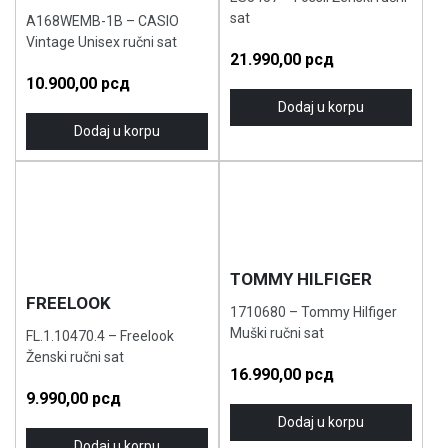
sat
A168WEMB-1B – CASIO
Vintage Unisex ručni sat
21.990,00
рсд
10.900,00
рсд
Dodaj u korpu
Dodaj u korpu
TOMMY HILFIGER
FREELOOK
1710680 – Tommy Hilfiger
Muški ručni sat
FL.1.10470.4 – Freelook
Ženski ručni sat
16.990,00
рсд
9.990,00
рсд
Dodaj u korpu
Dodaj u korpu