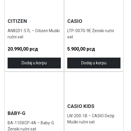
CITIZEN
CASIO
AN8201-57L – Citizen Muški
LTP-007G-9E Ženski ručni
ručni sat
sat
20.990,00
рсд
5.900,00
рсд
Dodaj u korpu
Dodaj u korpu
CASIO KIDS
BABY-G
LW-200-1B – CASIO Dečiji
Muški ručni sat
BA-110XCP-4A – Baby-G
Ženski ručni sat