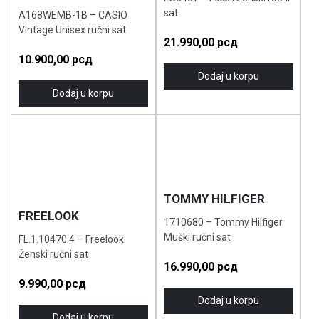
sat
A168WEMB-1B – CASIO
Vintage Unisex ručni sat
21.990,00
рсд
10.900,00
рсд
Dodaj u korpu
Dodaj u korpu
TOMMY HILFIGER
FREELOOK
1710680 – Tommy Hilfiger
Muški ručni sat
FL.1.10470.4 – Freelook
Ženski ručni sat
16.990,00
рсд
9.990,00
рсд
Dodaj u korpu
Dodaj u korpu