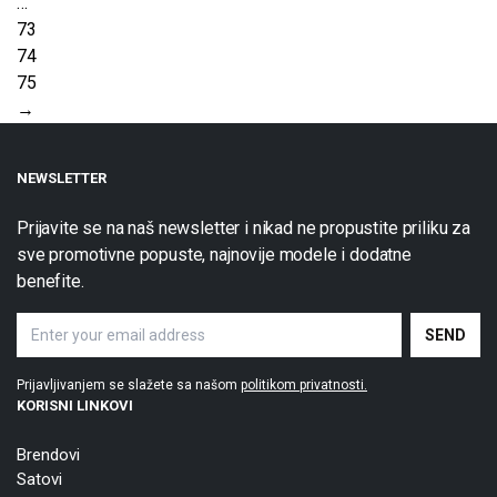
…
73
74
75
→
NEWSLETTER
Prijavite se na naš newsletter i nikad ne propustite priliku za
sve promotivne popuste, najnovije modele i dodatne
benefite.
Prijavljivanjem se slažete sa našom
politikom privatnosti.
KORISNI LINKOVI
Brendovi
Satovi