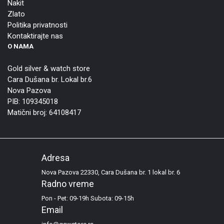
Nakit
Zlato
Politika privatnosti
Kontaktirajte nas
O NAMA
Gold silver & watch store
Cara Dušana br. Lokal br.6
Nova Pazova
PIB: 109345018
Matični broj: 64108417
Adresa
Nova Pazova 22330, Cara Dušana br. 1 lokal br. 6
Radno vreme
Pon - Pet: 09-19h Subota: 09-15h
Email