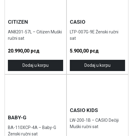
CITIZEN
CASIO
AN8201-57L – Citizen Muški
LTP-007G-9E Ženski ručni
ručni sat
sat
20.990,00
рсд
5.900,00
рсд
Dodaj u korpu
Dodaj u korpu
CASIO KIDS
BABY-G
LW-200-1B – CASIO Dečiji
Muški ručni sat
BA-110XCP-4A – Baby-G
Ženski ručni sat