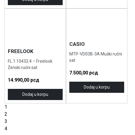
CASIO
FREELOOK
MTP-VD03B-3A Muški ručni
sat
FL.1.10432.4 – Freelook
Ženski ručni sat
7.500,00
рсд
14.990,00
рсд
Dodaj u korpu
Dodaj u korpu
1
2
3
4