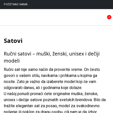
POČETNA
O NAMA
0
Satovi
Ručni satovi – muški, ženski, unisex i dečiji
modeli
Ručni sat nije samo način da proverite vreme. On često
govori o vašem stilu, navikama i prilikama u kojima ga
nosite. Zato je važno da izaberete model koji će vam
odgovarati danas, ali i godinama koje dolaze.
U našoj ponudi pronaći ćete originalne muške, ženske,
unisex i dečije satove poznatih svetskih brendova. Bilo da
tražite elegantan sat za posao, model za svakodnevno
nošenje ili poklon za dragu osobu, cilj nam je da izbor