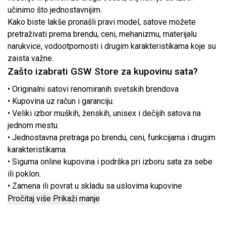
učinimo što jednostavnijim.
Kako biste lakše pronašli pravi model, satove možete
pretraživati prema brendu, ceni, mehanizmu, materijalu
narukvice, vodootpornosti i drugim karakteristikama koje su
zaista važne.
Zašto izabrati GSW Store za kupovinu sata?
• Originalni satovi renomiranih svetskih brendova
• Kupovina uz račun i garanciju.
• Veliki izbor muških, ženskih, unisex i dečijih satova na
jednom mestu.
• Jednostavna pretraga po brendu, ceni, funkcijama i drugim
karakteristikama.
• Sigurna online kupovina i podrška pri izboru sata za sebe
ili poklon.
• Zamena ili povrat u skladu sa uslovima kupovine
Pročitaj više
Prikaži manje